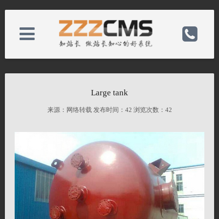
About us
电话：86-523-84612388
Large tank
News
手机：15861036686
来源：网络转载 发布时间：
42 浏览次数：
42
Product
邮箱：jjo@ohji-jj.com
Case
备案号：
Contact
网址：http://eng.ohji-jj.com/