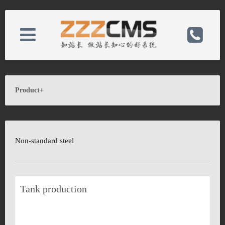
About us
电话：86-523-84612388
Product
+
News
手机：15861036686
Non-standard steel
Product
邮箱：jjo@ohji-jj.com
Case
备案号：
Tank production
Contact
网址：http://eng.ohji-jj.com/